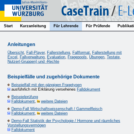
Start
Kurzanleitung
Für Lehrende
Für Prüfende
Publikat
Anleitungen
Übersicht
,
Fall-Player
,
Fallerstellung
,
Fallformat
,
Fallerstellung mit
Excel
,
Fallverwaltung
,
Evaluation
,
Fragepools
,
Übungen
,
Testate
,
Nutzer(-Gruppen) und -Rechte
Beispielfälle und zugehörige Dokumente
Beispielfall mit den gängigen Fragetypen
ausführlich mit Erklärung versehenes
Falldokument
Beispielprüfung
Falldokument
,
weitere Dateien
Demo-Fall Wirtschaftswissenschaft / Gammelfleisch
Falldokument
,
weitere Dateien
Demo-Fall Statistik der Psychologie / Hormone und räumliches
Vorstellungsvermögen
Falldokument